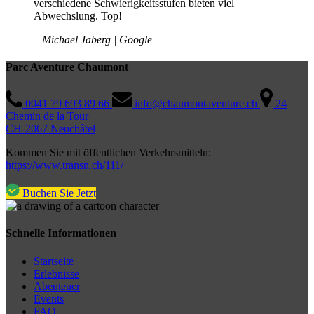
verschiedene Schwierigkeitsstufen bieten viel
Abwechslung. Top!
– Michael Jaberg |
Google
Parc Aventure Chaumont
0041 79 693 89 66
info@chaumontaventure.ch
24
Chemin de la Tour
CH-2067 Neuchâtel
Kommen Sie mit öffentlichen Verkehrsmitteln:
https://www.transn.ch/111/
Buchen Sie Jetzt
Schnelle Informationen
Startseite
Erlebnisse
Abenteuer
Events
FAQ